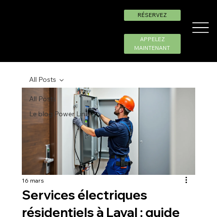
RÉSERVEZ
APPELEZ
MAINTENANT
All Posts
All Posts
Le blog Power Line
16 mars
Services électriques
résidentiels à Laval : guide