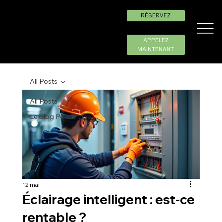
RÉSERVEZ
APPELEZ
MAINTENANT
All Posts
All Posts
Le blog Power Line
12 mai
Éclairage intelligent : est-ce
rentable ?