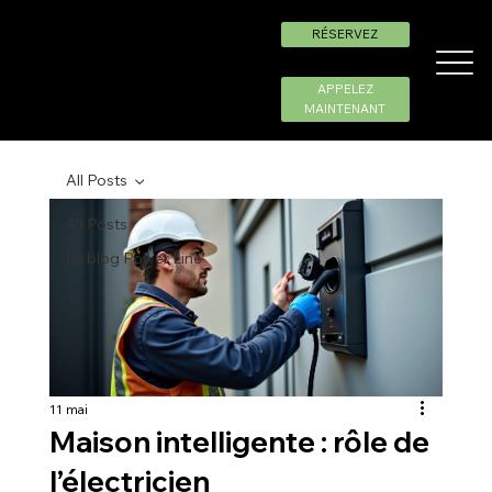
RÉSERVEZ
APPELEZ
MAINTENANT
All Posts
All Posts
Le blog Power Line
11 mai
Maison intelligente : rôle de
l’électricien