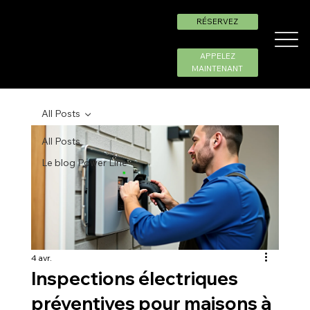
RÉSERVEZ
APPELEZ
MAINTENANT
All Posts
All Posts
Le blog Power Line
4 avr.
Inspections électriques
préventives pour maisons à