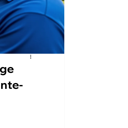
rge
inte-