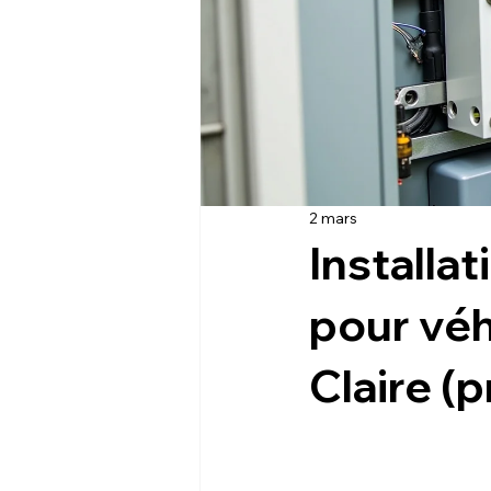
2 mars
Installa
pour véh
Claire (