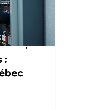
 :
uébec